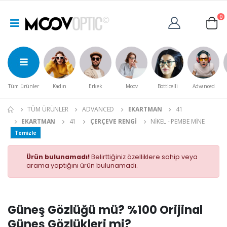
0
Tüm ürünler
Kadın
Erkek
Moov
Botticelli
Advanced
TÜM ÜRÜNLER
ADVANCED
EKARTMAN
41
EKARTMAN
41
ÇERÇEVE RENGI
NIKEL - PEMBE MINE
Temizle
Ürün bulunamadı!
Belirttiğiniz özelliklere sahip veya
arama yaptığını ürün bulunamadı.
Güneş Gözlüğü mü? %100 Orijinal
Güneş Gözlükleri mi?