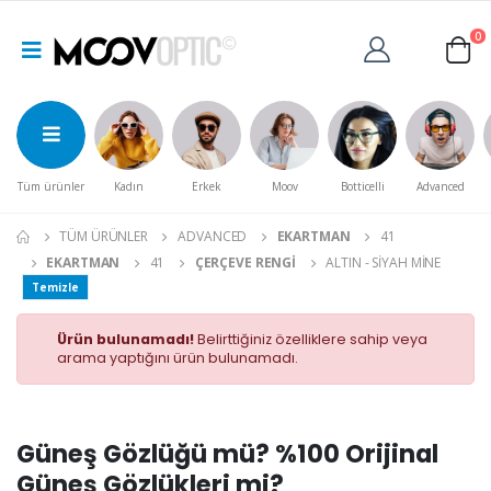
0
Tüm ürünler
Kadın
Erkek
Moov
Botticelli
Advanced
TÜM ÜRÜNLER
ADVANCED
EKARTMAN
41
EKARTMAN
41
ÇERÇEVE RENGI
ALTIN - SIYAH MINE
Temizle
Ürün bulunamadı!
Belirttiğiniz özelliklere sahip veya
arama yaptığını ürün bulunamadı.
Güneş Gözlüğü mü? %100 Orijinal
Güneş Gözlükleri mi?