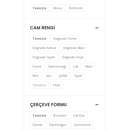
Temizle
Moov
Botticelli
CAM RENGI
Temizle
Degrade Füme
Degrade Kahve
Degrade Mavi
Degrade Siyah
Degrade Yeşil
Füme
Kahverengi
Lila
Mavi
Mor
Sarı
Şeffaf
Siyah
Turuncu
Yeşil
ÇERÇEVE FORMU
Temizle
Bombeli
Cat Eye
Damla
Dikdörtgen
Geometrik