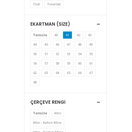
Oval
Yuvarlak
EKARTMAN (SIZE)
Temizle
40
41
42
43
44
45
46
47
48
49
50
51
52
53
54
55
56
57
58
59
60
61
62
63
64
65
66
67
68
ÇERÇEVE RENGI
Temizle
Altın
Altın - Kahve Mine
Altın - Kırmızı Mine