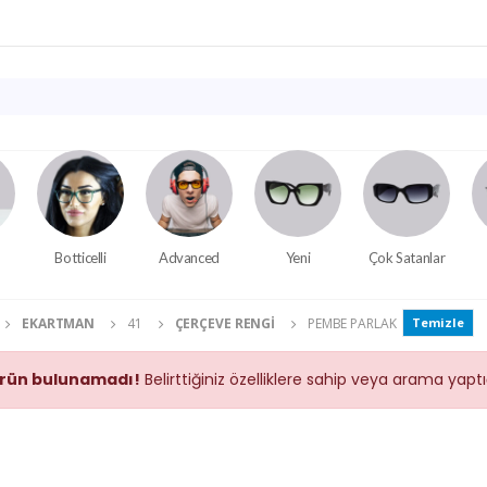
Botticelli
Advanced
Yeni
Çok Satanlar
EKARTMAN
41
ÇERÇEVE RENGI
PEMBE PARLAK
Temizle
rün bulunamadı!
Belirttiğiniz özelliklere sahip veya arama yap