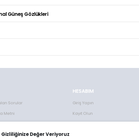
inal Güneş Gözlükleri
HESABIM
ulan Sorular
Giriş Yapın
a Metni
Kayıt Olun
Formu
Gizliliğinize Değer Veriyoruz
lanımı