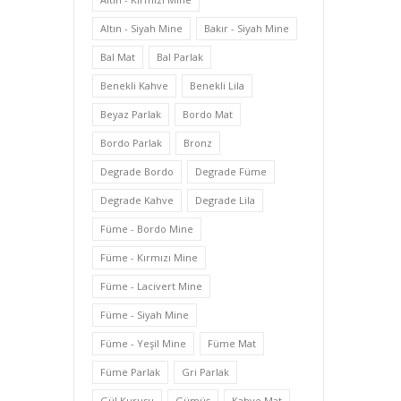
Altın - Siyah Mine
Bakır - Siyah Mine
Bal Mat
Bal Parlak
Benekli Kahve
Benekli Lila
Beyaz Parlak
Bordo Mat
Bordo Parlak
Bronz
Degrade Bordo
Degrade Füme
Degrade Kahve
Degrade Lila
Füme - Bordo Mine
Füme - Kırmızı Mine
Füme - Lacivert Mine
Füme - Siyah Mine
Füme - Yeşil Mine
Füme Mat
Füme Parlak
Gri Parlak
Gül Kurusu
Gümüş
Kahve Mat