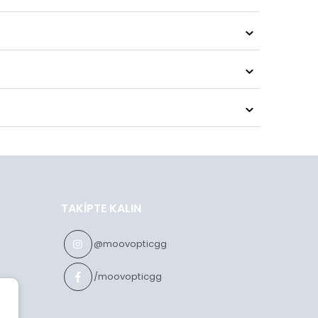
TAKIPTE KALIN
@moovopticgg
/moovopticgg