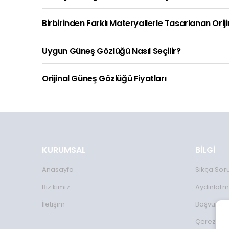
Birbirinden Farklı Materyallerle Tasarlanan Orij
Uygun Güneş Gözlüğü Nasıl Seçilir?
Orijinal Güneş Gözlüğü Fiyatları
KURUMSAL
BİLGİ
Anasayfa
Sıkça Sor
Biz kimiz
Aydınlatm
İletişim
Başvuru 
Çerez Kul