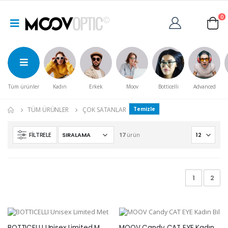
0
Tüm ürünler
Kadın
Erkek
Moov
Botticelli
Advanced
TÜM ÜRÜNLER
ÇOK SATANLAR
Temizle
FILTRELE
17
ürün
1
2
BOTTICELLI Unisex Limited Metal Güneş Gözlüğü BT506C103
MOOV Candy CAT EYE Kadın Bilgisayar Gözlüğü