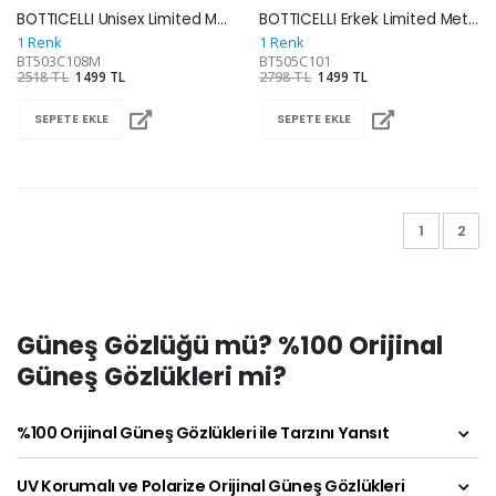
BOTTICELLI Unisex Limited Metal Güneş Gözlüğü BT503C108M
BOTTICELLI Erkek Limited Metal Güneş Gözlüğü BT505C101
1 Renk
1 Renk
BT503C108M
BT505C101
2518 TL
1499 TL
2798 TL
1499 TL
SEPETE EKLE
SEPETE EKLE
1
2
Güneş Gözlüğü mü? %100 Orijinal
Güneş Gözlükleri mi?
%100 Orijinal Güneş Gözlükleri ile Tarzını Yansıt
UV Korumalı ve Polarize Orijinal Güneş Gözlükleri