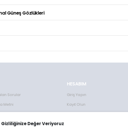
inal Güneş Gözlükleri
HESABIM
ulan Sorular
Giriş Yapın
a Metni
Kayıt Olun
Formu
Gizliliğinize Değer Veriyoruz
lanımı