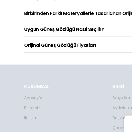
Birbirinden Farklı Materyallerle Tasarlanan Orij
Uygun Güneş Gözlüğü Nasıl Seçilir?
Orijinal Güneş Gözlüğü Fiyatları
KURUMSAL
BİLGİ
Anasayfa
Sıkça Sor
Biz kimiz
Aydınlatm
İletişim
Başvuru 
Çerez Kul