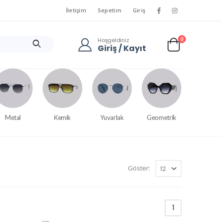
İletişim
Sepetim
Giriş
0
Hoşgeldiniz
Giriş / Kayıt
Metal
Kemik
Yuvarlak
Geometrik
Göster:
1