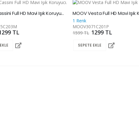
MOOV Cassini Full HD Mavi Işık Koruyucu Ekran Gözlüğü
1 Renk
5C203M
MOOV3071C201P
1299 TL
1299 TL
1599 TL
EKLE
SEPETE EKLE