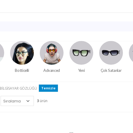
Botticelli
Advanced
Yeni
Çok Satanlar
N BILGISAYAR GÖZLÜĞÜ
Temizle
3
ürün