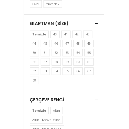
Oval
Yuvarlak
EKARTMAN (SIZE)
Temizle
40
41
42
43
44
45
46
47
48
49
50
51
52
53
54
55
56
57
58
59
60
61
62
63
64
65
66
67
68
ÇERÇEVE RENGI
Temizle
Altın
Altın - Kahve Mine
Altın - Kırmızı Mine