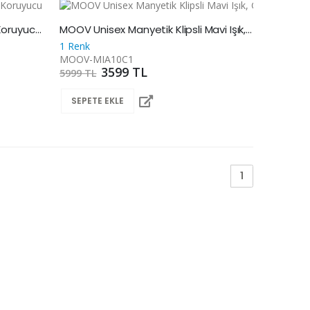
MOOV Vesta Full HD Mavi Işık Koruyucu Ekran Gözlüğü
MOOV Unisex Manyetik Klipsli Mavi Işık, Gece Sürüş ve Güneş Gözlüğü
1 Renk
MOOV-MIA10C1
3599 TL
5999 TL
SEPETE EKLE
1