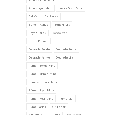
Altın - Siyah Mine
Bakır - Siyah Mine
Bal Mat
Bal Parlak
Benekli Kahve
Benekli Lila
Beyaz Parlak
Bordo Mat
Bordo Parlak
Bronz
Degrade Bordo
Degrade Füme
Degrade Kahve
Degrade Lila
Füme - Bordo Mine
Füme - Kırmızı Mine
Füme - Lacivert Mine
Füme - Siyah Mine
Füme - Yeşil Mine
Füme Mat
Füme Parlak
Gri Parlak
Gül Kurusu
Gümüş
Kahve Mat