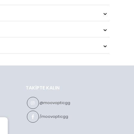
TAKIPTE KALIN
@moovopticgg
/moovopticgg