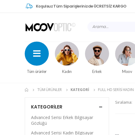
Koşulsuz Tüm Siparişlerinizde ÜCRETSİZ KARGO
Tüm ürünler
Kadın
Erkek
Moov
TÜM ÜRÜNLER
KATEGORI
FULL HD SERISI KADI
Sıralama:
KATEGORILER
Advanced Serisi Erkek Bilgisayar
Gözlüğü
Advanced Serisi Kadın Bilgisayar