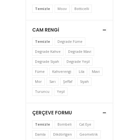
Temizle
Moov
Botticelli
CAM RENGI
Temizle
Degrade Füme
Degrade Kahve
Degrade Mavi
Degrade Siyah
Degrade Yeşil
Füme
Kahverengi
Lila
Mavi
Mor
Sarı
Şeffaf
Siyah
Turuncu
Yeşil
ÇERÇEVE FORMU
Temizle
Bombeli
Cat Eye
Damla
Dikdörtgen
Geometrik